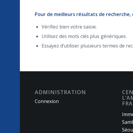
Pour de meilleurs résultats de recherche,
Vérifiez bien votre saisie.
Utilisez des mots clés plus génériques.
Essayez d’utiliser plusieurs termes de re
ADMINISTRATION
CEN
L’A
Connexion
FRA
Imme
Samb
Séou