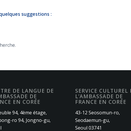
 quelques suggestions :
cherche.
TRE DE LANGUE DE
SERVICE CULTUREL 
MBASSADE DE
L’AMBASSADE DE
NCE EN CORÉE
FRANCE EN CORÉE
uble 94, 4ème étage,
43-12 Seosomun-ro,
ong-ro 94, Jongno-gu,
Seodaemun-gu,
l
Seoul 03741