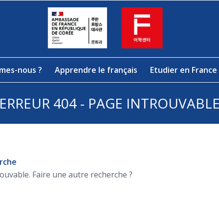
mes-nous ?
Apprendre le français
Etudier en France
ERREUR 404 - PAGE INTROUVABL
erche
rouvable. Faire une autre recherche ?