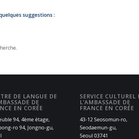
 quelques suggestions :
cherche.
TRE DE LANGUE DE
SERVICE CULTUREL 
MBASSADE DE
L’AMBASSADE DE
NCE EN CORÉE
FRANCE EN CORÉE
uble 94, 4ème étage,
43-12 Seosomun-ro,
ong-ro 94, Jongno-gu,
Seodaemun-gu,
l
Seoul 03741