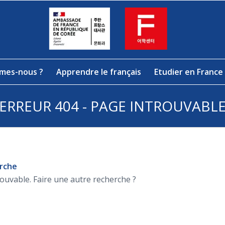
mes-nous ?
Apprendre le français
Etudier en France
ERREUR 404 - PAGE INTROUVABL
erche
rouvable. Faire une autre recherche ?