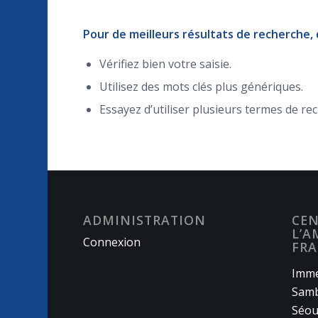
Pour de meilleurs résultats de recherche,
Vérifiez bien votre saisie.
Utilisez des mots clés plus génériques.
Essayez d’utiliser plusieurs termes de re
ADMINISTRATION
CEN
L’A
Connexion
FRA
Imme
Samb
Séou