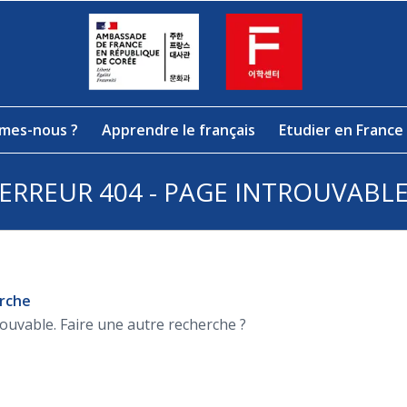
mes-nous ?
Apprendre le français
Etudier en France
ERREUR 404 - PAGE INTROUVABL
erche
rouvable. Faire une autre recherche ?