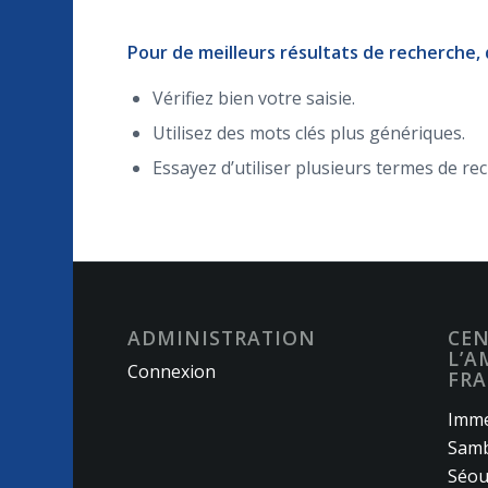
Pour de meilleurs résultats de recherche,
Vérifiez bien votre saisie.
Utilisez des mots clés plus génériques.
Essayez d’utiliser plusieurs termes de re
ADMINISTRATION
CEN
L’A
Connexion
FRA
Imme
Samb
Séou