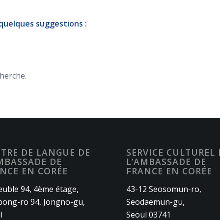
 quelques suggestions :
cherche.
TRE DE LANGUE DE
SERVICE CULTUREL 
MBASSADE DE
L’AMBASSADE DE
NCE EN CORÉE
FRANCE EN CORÉE
uble 94, 4ème étage,
43-12 Seosomun-ro,
ong-ro 94, Jongno-gu,
Seodaemun-gu,
l
Seoul 03741