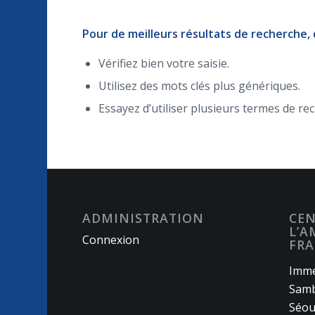
Pour de meilleurs résultats de recherche,
Vérifiez bien votre saisie.
Utilisez des mots clés plus génériques.
Essayez d’utiliser plusieurs termes de re
ADMINISTRATION
CEN
L’A
Connexion
FRA
Imme
Samb
Séou