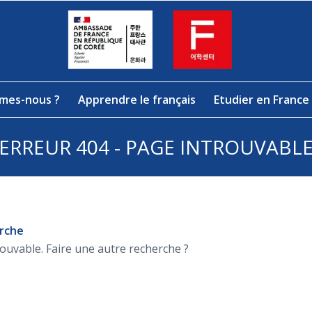
mes-nous ?
Apprendre le français
Etudier en France
ERREUR 404 - PAGE INTROUVABL
erche
rouvable. Faire une autre recherche ?