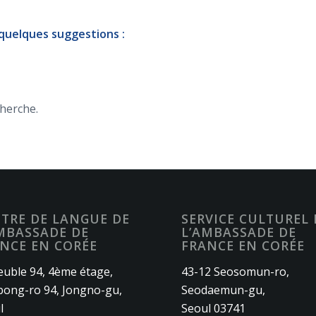
 quelques suggestions :
cherche.
TRE DE LANGUE DE
SERVICE CULTUREL 
MBASSADE DE
L’AMBASSADE DE
NCE EN CORÉE
FRANCE EN CORÉE
uble 94, 4ème étage,
43-12 Seosomun-ro,
ong-ro 94, Jongno-gu,
Seodaemun-gu,
l
Seoul 03741