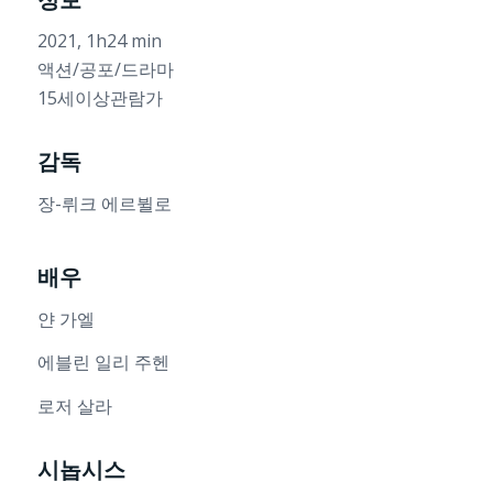
2021, 1h24 min
액션/공포/드라마
15세이상관람가
감독
장-뤼크 에르뷜로
배우
얀 가엘
에블린 일리 주헨
로저 살라
시놉시스