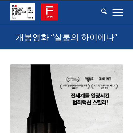
개봉영화 “살룸의 하이에나”