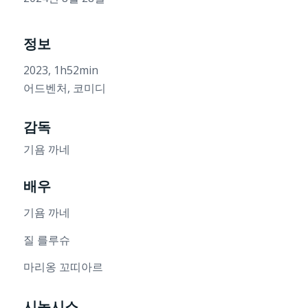
정보
2023, 1h52min
어드벤처, 코미디
감독
기욤 까네
배우
기욤 까네
질 를루슈
마리옹 꼬띠아르
시놉시스