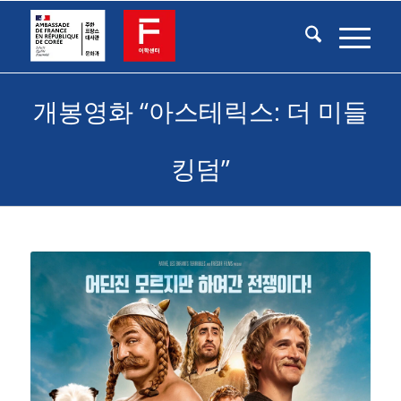
개봉영화 “아스테릭스: 더 미들
킹덤”