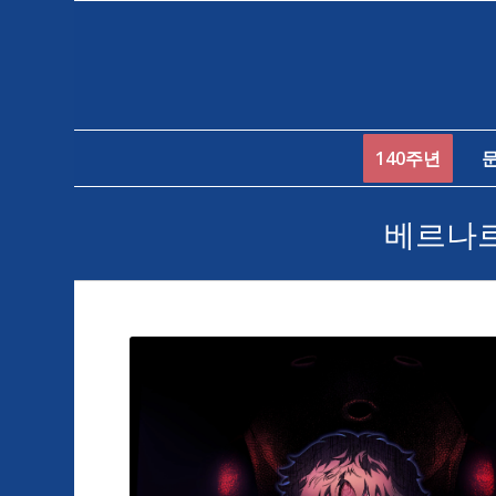
140주년
베르나르