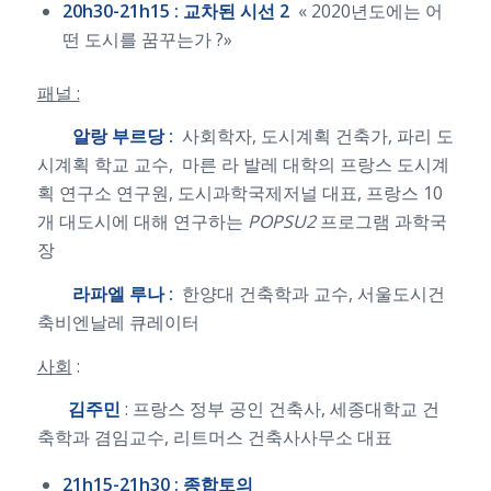
20h30-21h15 :
교차된
시선 2
« 2020년도에는 어
떤 도시를 꿈꾸는가 ?»
패널 :
알랑
부르당 :
사회학자, 도시계획 건축가, 파리 도
시계획 학교 교수, 마른 라 발레 대학의 프랑스 도시계
획 연구소 연구원, 도시과학국제저널 대표, 프랑스 10
개 대도시에 대해 연구하는
POPSU2
프로그램 과학국
장
라파엘
루나 :
한양대 건축학과 교수, 서울도시건
축비엔날레 큐레이터
사회
:
김주민
: 프랑스 정부 공인 건축사, 세종대학교 건
축학과 겸임교수, 리트머스 건축사사무소 대표
21h15-21h30 :
종합토의