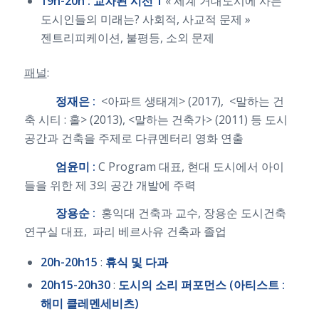
19h-20h :
교차된
시선 1
« 세계 거대도시에 사는
도시인들의 미래는? 사회적, 사교적 문제 »
젠트리피케이션, 불평등, 소외 문제
패널
:
정재은 :
<아파트 생태계> (2017), <말하는 건
축 시티 : 홀> (2013), <말하는 건축가> (2011) 등 도시
공간과 건축을 주제로 다큐멘터리 영화 연출
엄윤미 :
C Program 대표, 현대 도시에서 아이
들을 위한 제 3의 공간 개발에 주력
장용순 :
홍익대 건축과 교수, 장용순 도시건축
연구실 대표, 파리 베르사유 건축과 졸업
20h-20h15
:
휴식 및 다과
20h15-20h30
:
도시의 소리 퍼포먼스 (아티스트 :
해미 클레멘세비츠)