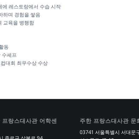
4세에 레스토랑에서 수습 시작
연마하며 경험을 쌓음
며 교육을 병행함
 활동
괄 수셰프
드컵대회 최우수상 수상
 프랑스대사관 어학센
주한 프랑스대사관 문
03741 서울특별시 서대문
 종로구 삼봉로 94,