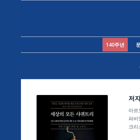
140주년
저
아르
파비
크리