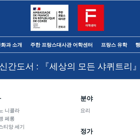
문화과 소개
주한 프랑스대사관 어학센터
프랑스 유학
행
신간도서 : 『세상의 모든 샤퀴트리
자
분야
노 니콜라
요리
앵 페롱
스티앙 세기
정가