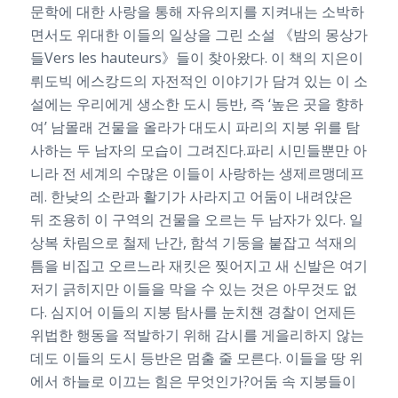
문학에 대한 사랑을 통해 자유의지를 지켜내는 소박하
면서도 위대한 이들의 일상을 그린 소설 《밤의 몽상가
들Vers les hauteurs》들이 찾아왔다. 이 책의 지은이
뤼도빅 에스캉드의 자전적인 이야기가 담겨 있는 이 소
설에는 우리에게 생소한 도시 등반, 즉 ‘높은 곳을 향하
여’ 남몰래 건물을 올라가 대도시 파리의 지붕 위를 탐
사하는 두 남자의 모습이 그려진다.파리 시민들뿐만 아
니라 전 세계의 수많은 이들이 사랑하는 생제르맹데프
레. 한낮의 소란과 활기가 사라지고 어둠이 내려앉은
뒤 조용히 이 구역의 건물을 오르는 두 남자가 있다. 일
상복 차림으로 철제 난간, 함석 기둥을 붙잡고 석재의
틈을 비집고 오르느라 재킷은 찢어지고 새 신발은 여기
저기 긁히지만 이들을 막을 수 있는 것은 아무것도 없
다. 심지어 이들의 지붕 탐사를 눈치챈 경찰이 언제든
위법한 행동을 적발하기 위해 감시를 게을리하지 않는
데도 이들의 도시 등반은 멈출 줄 모른다. 이들을 땅 위
에서 하늘로 이끄는 힘은 무엇인가?어둠 속 지붕들이