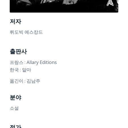
저자
뤼도빅 에스캉드
출판사
프랑스 : Allary Editions
한국 : 알마
옮긴이 : 김남주
분야
소설
정가