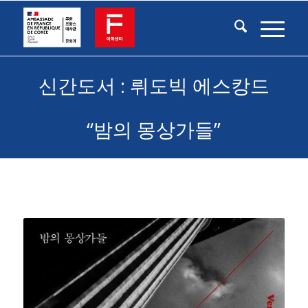
신간도서 : 뤼도빅 에스캉드
“밤의 몽상가들”