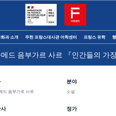
문화과 소개
주한 프랑스대사관 어학센터
프랑스 유학
행
하메드 음부가르 사르 『인간들의 가
자
분야
메드 음부가르 사르
소설
판사
정가