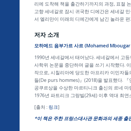
리에 도착해 책을 출간하기까지의 과정, 표절 논
고향 세네갈로 잠시 귀국한 디에간은 세네갈 민
서 엘리만이 미래의 디에간에게 남긴 놀라운 편
저자 소개
모하메드 음부가르 사르 (
Mohamed Mbougar 
1990년 세네갈에서 태어났다. 세네갈에서 고
사학위 논문을 중단하며 글을 쓰기 시작했다. 이후
작으로, 시칠리아에 당도한 아프리카 이민자들의 이야
들(De purs hommes)』(2018)을 발표
공쿠르상을 수상한 마르티니크 출신의 르네 마랑 
1976년 파트리크 그랑빌(29세) 이후 역대 최연소
[출처 :
링크
]
*
이
책은
주한 프랑스대사관
문화과의
세종
출