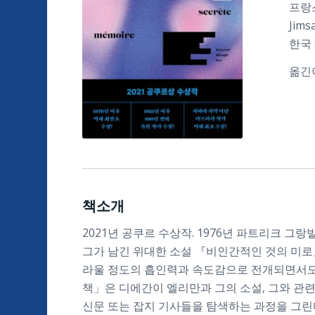
프랑스 
Jims
한국 
옮긴이
책소개
2021년 공쿠르 수상작. 1976년 파트리크 그랑
그가 남긴 위대한 소설 『비인간적인 것의 미로
라울 정도의 흡인력과 속도감으로 전개되면서도 처
책」은 디에간이 엘리만과 그의 소설, 그와 관련된
신문 또는 잡지 기사들을 탐색하는 과정을 그린다