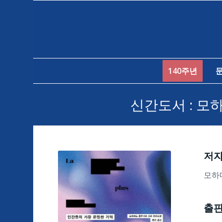
140주년
신간도서 : 모
저
모하
출