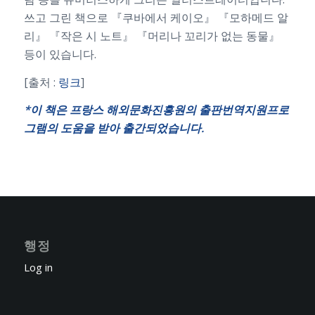
쓰고 그린 책으로 『쿠바에서 케이오』 『모하메드 알
리』 『작은 시 노트』 『머리나 꼬리가 없는 동물』
등이 있습니다.
[출처 :
링크
]
*
이
책은
프랑스
해외문화진흥원의
출판번역지원프로
그램의
도움을
받아
출간되었습니다
.
행정
Log in