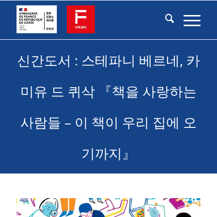
신간도서 : 스테파니 베르네, 카
미유 드 퀴삭 『책을 사랑하는
사람들 – 이 책이 우리 집에 오
기까지』