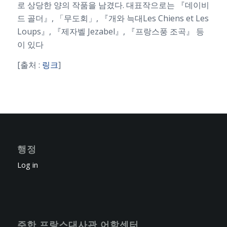
로 상당한 양의 작품을 남겼다. 대표작으로는 『데이비
드 골더』, 「무도회」, 『개와 늑대Les Chiens et Les
Loups』, 『제자벨 Jezabel』, 『프랑스풍 조곡』 등
이 있다
[출처 :
링크
]
행정
Log in
주한 프랑스대사관 어학센터