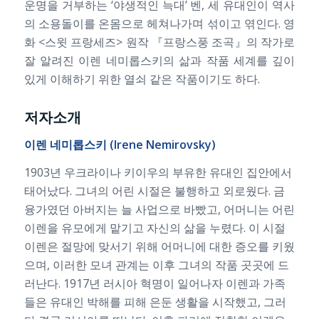
운명을 거부하는 ‘야생적인 늑대’ 벤, 세 유대인이 역사
의 소용돌이를 온몸으로 헤쳐나가며 섞이고 엮인다. 영
화 <스윗 프랑세즈> 원작 『프랑스풍 조곡』의 작가로
잘 알려진 이렌 네미롭스키의 삶과 작품 세계를 깊이
있게 이해하기 위한 열쇠 같은 작품이기도 하다.
저자소개
이렌
네미롭스키
(Irene Nemirovsky)
1903년 우크라이나 키이우의 부유한 유대인 집안에서
태어났다. 그녀의 어린 시절은 불행하고 외로웠다. 금
융가였던 아버지는 늘 사업으로 바빴고, 어머니는 어린
이렌을 유모에게 맡기고 자신의 삶을 누렸다. 이 시절
이렌은 절망에 맞서기 위해 어머니에 대한 증오를 키웠
으며, 이러한 모녀 관계는 이후 그녀의 작품 곳곳에 드
러난다. 1917년 러시아 혁명이 일어나자 이렌과 가족
들은 유대인 박해를 피해 은둔 생활을 시작했고, 그러