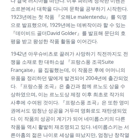
다 결국 러시아를 떠난다. 이후 파리에 정착한 이렌은
소르본에서 대학을 다니며 문학을 공부하기 시작한다.
1923년에는 첫 작품 『오해Le malentendu』를 익명
으로 발표했으며, 1929년에는 데뷔작이라 할 수 있는
『데이비드 골더David Golder』를 발표해 문단의 호
평을 받고 왕성한 작품 활동을 이어간다.
1942년 아우슈비츠로 끌려가 사망하기 직전까지도 전
쟁을 소재로 한 대하소설 『프랑스풍 조곡Suite
Française』을 집필했는데, 이 작품은 후에 어머니의
유품을 정리하던 딸에게 발견되어 2004년에 출간되었
다. 『프랑스풍 조곡』은 출간과 함께 르노도 상을 수
상하였으며, 이는 르노도상 제정 이후 최초로 작가의
사후에 수여된 것이다. 『프랑스풍 조곡』은 또한 영미
권에서도 엄청난 성공을 거두며 영화로도 재탄생되었
다. 이 작품의 성공이 계기가 되어 네미롭스키의 다른
작품들 역시 활발히 재조명되고 있다. 네미롭스키는 서
른아홉의 젊은 나이로 세상을 떠났지만, 엄청난 창작열