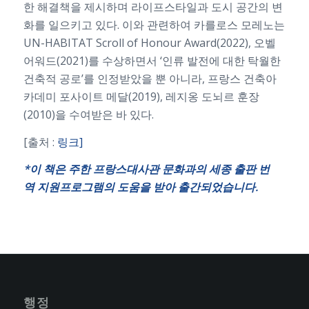
한 해결책을 제시하며 라이프스타일과 도시 공간의 변
화를 일으키고 있다. 이와 관련하여 카를로스 모레노는
UN-HABITAT Scroll of Honour Award(2022), 오벨
어워드(2021)를 수상하면서 ‘인류 발전에 대한 탁월한
건축적 공로’를 인정받았을 뿐 아니라, 프랑스 건축아
카데미 포사이트 메달(2019), 레지옹 도뇌르 훈장
(2010)을 수여받은 바 있다.
[출처 :
링크]
*
이
책은
주한
프랑스대사관
문화과의
세종
출판
번
역
지원프로그램의
도움을
받아
출간되었습니다.
행정