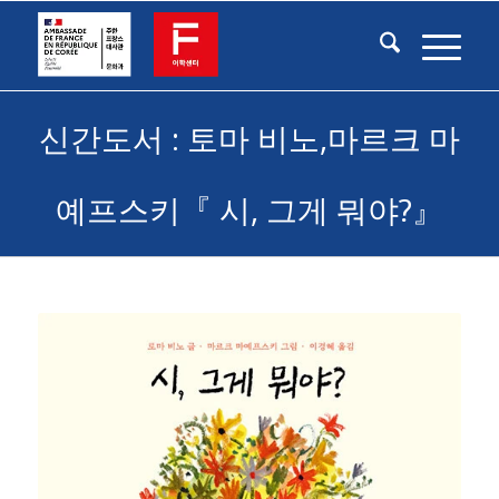
신간도서 : 토마 비노,마르크 마
예프스키『 시, 그게 뭐야?』