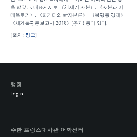
을 받았다. 대표저서로 《21세기 자본》, 《자본과 이
데올로기》, 《피케티의 新자본론》, 《불평등 경제》,
《세계불평등보고서 2018》(공저) 등이 있다.
[출처 :
링크
]
행정
Log in
주한 프랑스대사관 어학센터