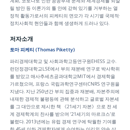
계화, 코로나로 인한 공공부채 문제와 세계경제를 되살
릴 방안 등 이론가의 틀 안에 갇혀 있기를 거부하는 열
정적 활동가로서의 피케티의 면모가 각 시기별 국제적·
정치사회적 현안들과 함께 생생하게 드러나 있다.
저자소개
토마
피케티
(Thomas Piketty)
파리경제대학교 및 사회과학고등연구원EHESS 교수.
런던정경대학교LSE에서 부의 재분배 연구로 박사학위
를 받았고 매사추세츠공과대학교MIT에서 경제학을
가르쳤으며, 프랑스 국립과학연구센터CNRS 연구원을
지냈다. 지난 250년간 부의 집중과 재분배, 자본주의에
내재한 경제적 불평등에 관해 분석하고 글로벌 자본세
를 그 대안으로 제시한 책 《21세기 자본》으로 전 세
계 경제학계의 찬사를 받으며 ‘21세기의 마르크스’로
불렸다. 2013년에는 유럽 경제 연구에 탁월한 기여를
한 45세 이하 경제학자에게 수여하는 이리외 얀손 상