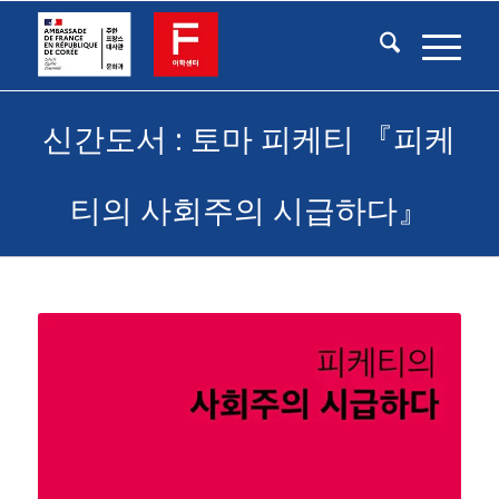
신간도서 : 토마 피케티 『피케
티의 사회주의 시급하다』