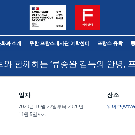
문화과 소개
주한 프랑스대사관 어학센터
프랑스 유학
행
와 함께하는 ‘류승완 감독의 안녕, 프
일자
장소
2020년 10월 27일부터 2020년
웨이브(wavv
11월 5일까지