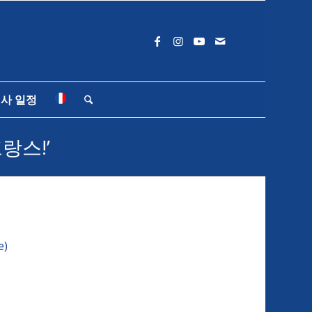
사 일정
랑스!’
e)