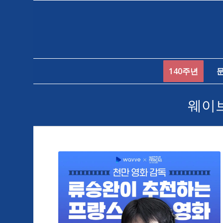
140주년
웨이브