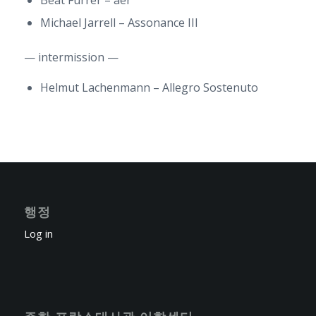
Beat Furrer – aer
Michael Jarrell – Assonance III
— intermission —
Helmut Lachenmann – Allegro Sostenuto
행정
Log in