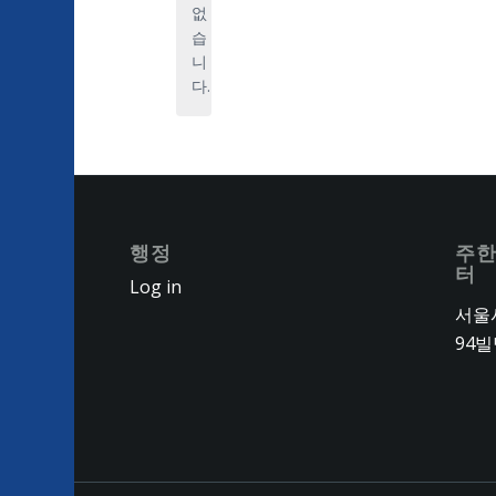
지
다.
없
습
니
다.
행정
주한
터
Log in
서울시
94빌