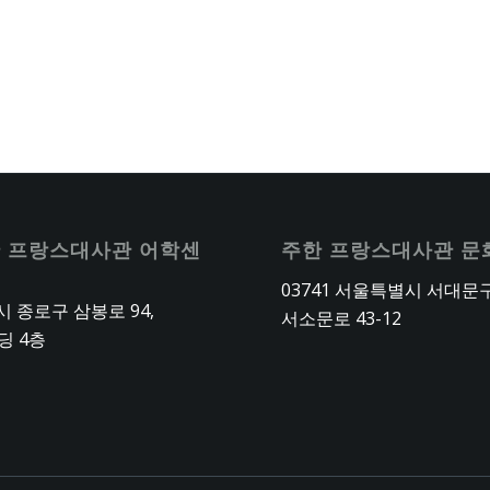
 프랑스대사관 어학센
주한 프랑스대사관 문
03741 서울특별시 서대문
 종로구 삼봉로 94,
서소문로 43-12
딩 4층