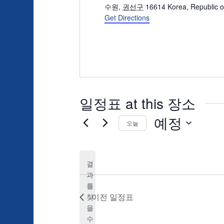
수원
,
권선구
16614
Korea, Republic o
Get Directions
일정표 at this 장소
예정
오늘
날
짜
결
를
과
선
를
택
이전
일정표
찾
합
을
니
공
수