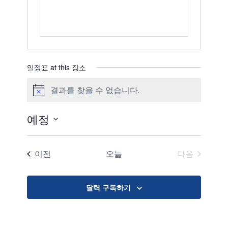
일정표 at this 장소
결과를 찾을 수 없습니다.
공
지
예정
날
짜
일정표
이전
오늘
다음
를
일정표
선
택
달력 구독하기
합
니
다.