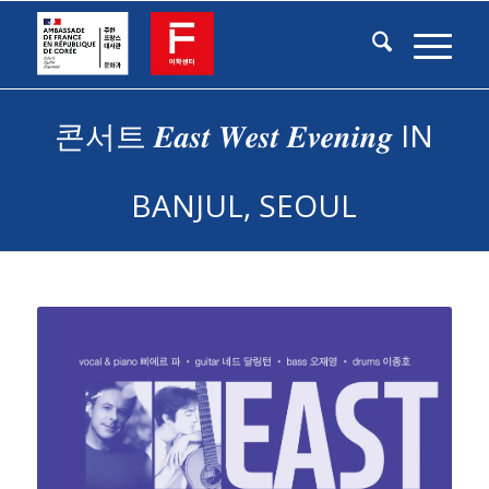
콘서트 𝑬𝒂𝒔𝒕 𝑾𝒆𝒔𝒕 𝑬𝒗𝒆𝒏𝒊𝒏𝒈 IN
BANJUL, SEOUL