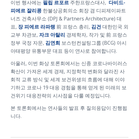
이번 행사에는
필립 르포르
주한프랑스대사,
다비드-
피에르 잘리콩
한불상공회의소 회장 겸 디피제이파트
너즈 건축사무소 (DPJ & Partners Architecture) 대
표,
장 피에르 라파랭
前 프랑스 총리,
김건
대한민국 외
교부 차관보,
자크 아탈리
경제학자, 작가 및 前 프랑스
정부 국정 자문,
김연희
보스턴컨설팅그룹 (BCG) 아시
아태평양 유통부문 대표 등이 연사로 참여합니다.
아울러, 이번 화상 토론회에서는 신종 코로나바이러스
확산이 가져온 세계 경제, 지정학적 변화와 달라진 사
회적 교류 방식 및 세계 보건위생의 흐름에 대해 이야
기하고 코로나 19 대응 경험을 통해 얻게 된 미래의 보
건위기 대응전략의 시사점을 다룰 예정입니다.
본 토론회에서는 연사들의 발표 후 질의응답이 진행됩
니다.