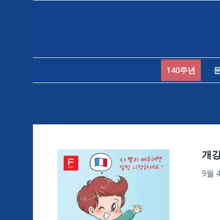
140주년
개
9월 