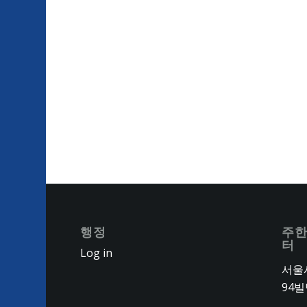
행정
주한
터
Log in
서울시
94빌