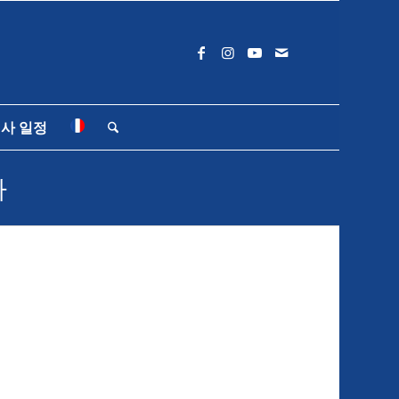
사 일정
다