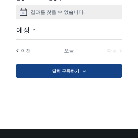
결과를 찾을 수 없습니다.
공
지
예정
날
짜
일정표
이전
오늘
다음
를
일정표
선
택
달력 구독하기
합
니
다.