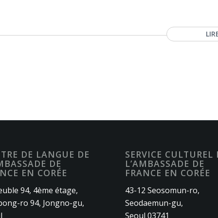
LIR
TRE DE LANGUE DE
SERVICE CULTUREL 
MBASSADE DE
L’AMBASSADE DE
NCE EN CORÉE
FRANCE EN CORÉE
uble 94, 4ème étage,
43-12 Seosomun-ro,
ong-ro 94, Jongno-gu,
Seodaemun-gu,
l
Seoul 03741