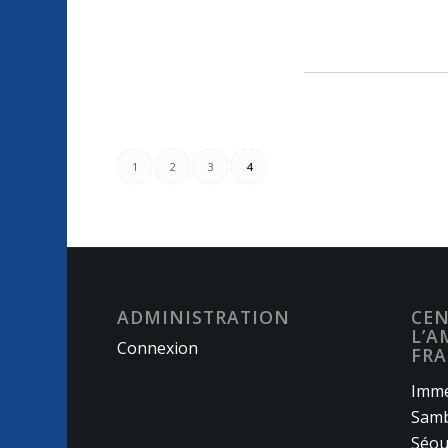
1
2
3
4
ADMINISTRATION
CEN
L’A
Connexion
FRA
Imme
Samb
Séou