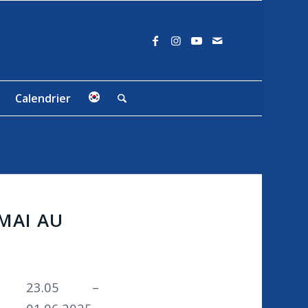
Calendrier
MAI AU
23.05 –