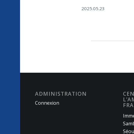
2025.05.23
ADMINISTRATION
CEN
L’A
Connexion
FRA
Imme
Samb
Séou