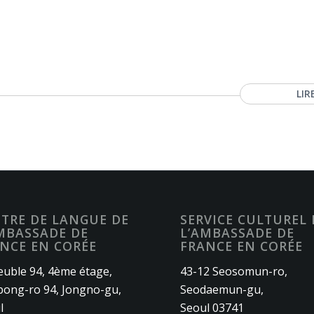
LIR
TRE DE LANGUE DE
SERVICE CULTUREL 
MBASSADE DE
L’AMBASSADE DE
NCE EN CORÉE
FRANCE EN CORÉE
uble 94, 4ème étage,
43-12 Seosomun-ro,
ong-ro 94, Jongno-gu,
Seodaemun-gu,
l
Seoul 03741