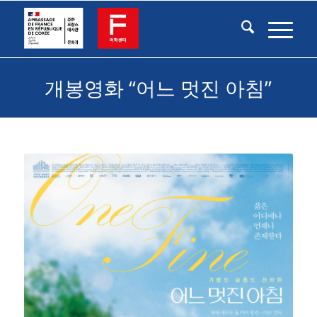
개봉영화 “어느 멋진 아침”