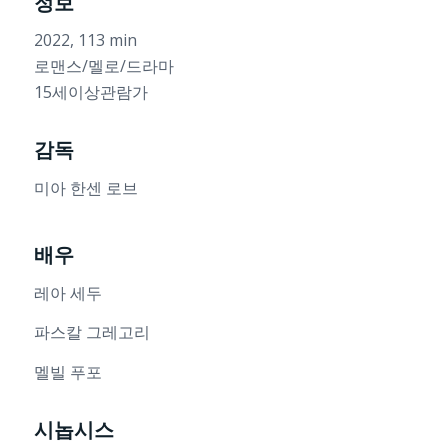
정보
2022, 113 min
로맨스/멜로/드라마
15세이상관람가
감독
미아 한센 로브
배우
레아 세두
파스칼 그레고리
멜빌 푸포
시놉시스