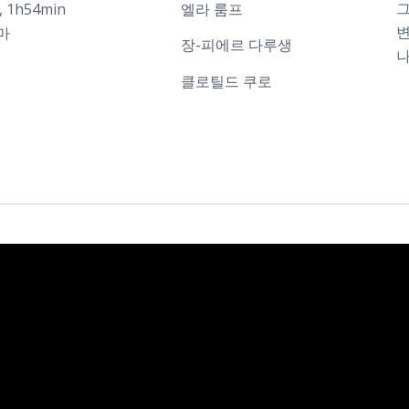
그
, 1h54min
엘라 룸프
변
마
장-피에르 다루생
나
클로틸드 쿠로