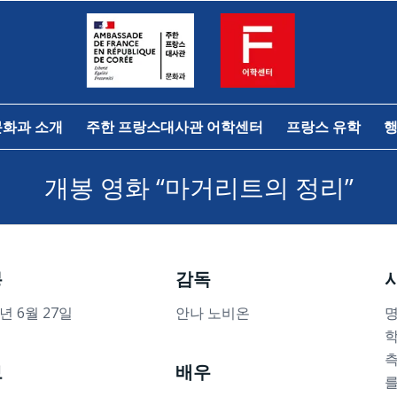
문화과 소개
주한 프랑스대사관 어학센터
프랑스 유학
행
개봉 영화 “마거리트의 정리”
봉
감독
4년 6월 27일
안나 노비온
명
학
측
보
배우
를