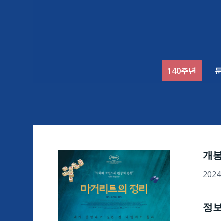
140주년
개
202
정