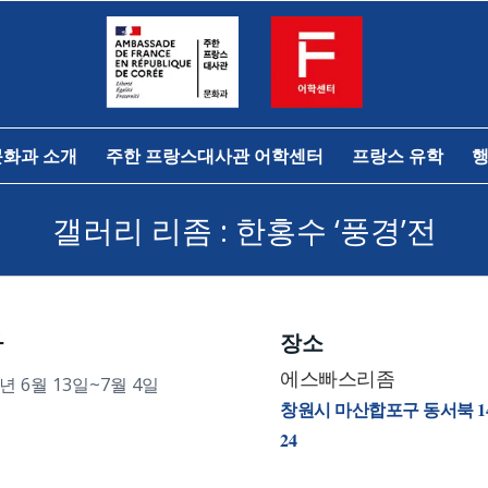
문화과 소개
주한 프랑스대사관 어학센터
프랑스 유학
행
갤러리 리좀 : 한홍수 ‘풍경’전
짜
장소
에스빠스리좀
0년 6월 13일~7월 4일
창원시 마산합포구 동서북 1
24