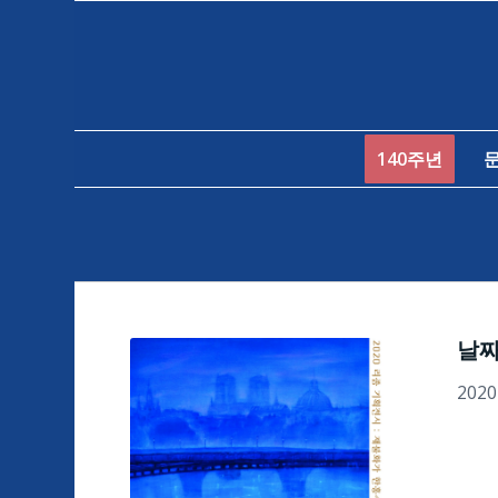
140주년
날
202