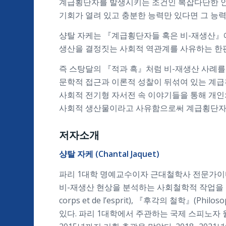
계급횡단자를 발생시키는 조건인 복잡다단한 인
기회가 열려 있고 충분한 능력만 있다면 그 능
샹탈 자케는 『계급횡단자들 혹은 비-재생산』에서 
생산을 결정짓는 사회적 역관계를 사유하는 한편
즉 스탕달의 『적과 흑』처럼 비-재생산 사례를
문학적 접근과 이론적 성찰이 뒤섞여 있는 계급
사회적 전기형 자서전 속 이야기들을 통해 개인
사회적 생산물이라고 사유함으로써 계급횡단자 
저자소개
샹탈
자케 (Chantal Jaquet)
파리 1대학 명예교수이자 근대철학사 전문가이다
비-재생산 현상을 분석하는 사회철학적 작업을 
corps et de l’esprit), 『후각의 철학』(
있다. 파리 1대학에서 주관하는 국제 스피노자 월