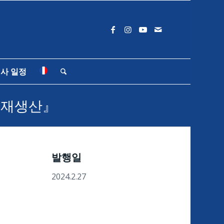
사 일정
비-재생산』
발행일
2024.2.27