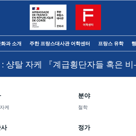
문화과 소개
주한 프랑스대사관 어학센터
프랑스 유학
행
: 샹탈 자케 『계급횡단자들 혹은 
자
분야
 자케
철학
판사
정가