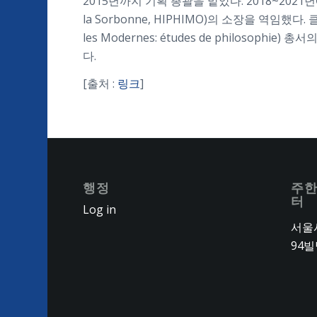
2015년까지 기획 총괄을 맡았다. 2018~2021년에는
la Sorbonne, HIPHIMO)의 소장을 역임했다.
les Modernes: études de philosoph
다.
[출처 :
링크
]
행정
주한
터
Log in
서울시
94빌