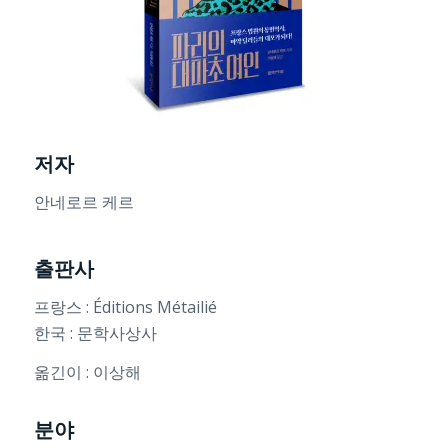
저자
안네로르 케르
출판사
프랑스 : Éditions Métailié
한국 : 문학사상사
옮긴이 : 이상해
분야