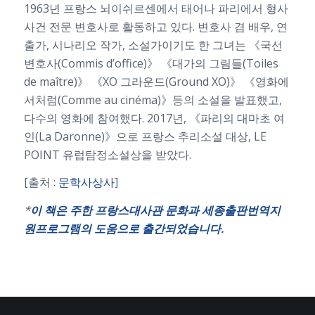
1963년 프랑스 뇌이쉬르센에서 태어나 파리에서 형사
사건 전문 변호사로 활동하고 있다. 변호사 겸 배우, 연
출가, 시나리오 작가, 소설가이기도 한 그녀는 《국선
변호사(Commis d’office)》 《대가의 그림들(Toiles
de maître)》 《XO 그라운드(Ground XO)》 《영화에
서처럼(Comme au cinéma)》등의 소설을 발표했고,
다수의 영화에 참여했다. 2017년, 《파리의 대마초 여
인(La Daronne)》으로 프랑스 추리소설 대상, LE
POINT 유럽탐정소설상을 받았다.
[출처 :
문학사상사
]
*
이 책은 주한 프랑스대사관 문화과 세종출판번역지
원프로그램의 도움으로 출간되었습니다.