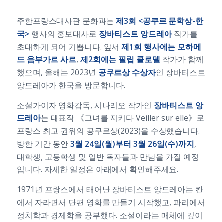
주한프랑스대사관 문화과는
제3회 <공쿠르 문학상-한
국>
행사의 홍보대사로
장바티스트 앙드레아
작가를
초대하게 되어 기쁩니다. 앞서
제1회 행사에는 모하메
드 음부가르 사르
,
제2회에는 필립 클로델
작가가 함께
했으며, 올해는 2023년
공쿠르상 수상자
인 장바티스트
앙드레아가 한국을 방문합니다.
소설가이자 영화감독, 시나리오 작가인
장바티스트 앙
드레아
는 대표작 《그녀를 지키다 Veiller sur elle》로
프랑스 최고 권위의 공쿠르상(2023)을 수상했습니다.
방한 기간 동안
3월 24일(월)부터 3월 26일(수)까지
,
대학생, 고등학생 및 일반 독자들과 만남을 가질 예정
입니다. 자세한 일정은 아래에서 확인해주세요.
1971년 프랑스에서 태어난 장바티스트 앙드레아는 칸
에서 자라면서 단편 영화를 만들기 시작했고, 파리에서
정치학과 경제학을 공부했다. 소설이라는 매체에 깊이