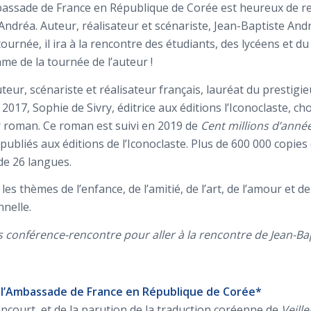
Ambassade de France en République de Corée est heureux de r
 Andréa. Auteur, réalisateur et scénariste, Jean-Baptiste An
ournée, il ira à la rencontre des étudiants, des lycéens et d
e de la tournée de l’auteur !
teur, scénariste et réalisateur français, lauréat du prestigi
2017, Sophie de Sivry, éditrice aux éditions l’Iconoclaste, ch
er roman. Ce roman est suivi en 2019 de
Cent millions d’année
publiés aux éditions de l’Iconoclaste. Plus de 600 000 copi
 de 26 langues.
es thèmes de l’enfance, de l’amitié, de l’art, de l’amour et d
nnelle.
 conférence-rencontre pour aller à la rencontre de Jean-Ba
à l’Ambassade de France en République de Corée*
ncourt, et de la parution de la traduction coréenne de
Veill