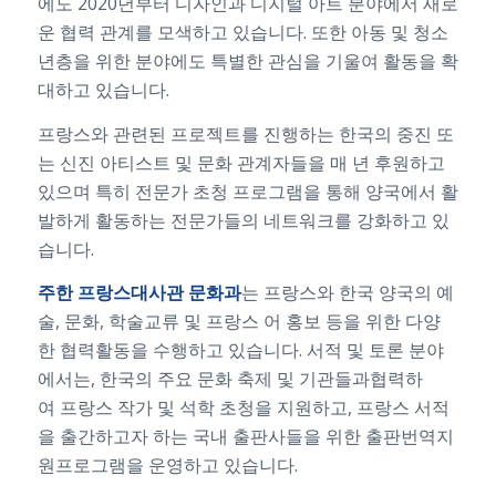
에도 2020년부터 디자인과 디지털 아트 분야에서 새로
운 협력 관계를 모색하고 있습니다. 또한 아동 및 청소
년층을 위한 분야에도 특별한 관심을 기울여 활동을 확
대하고 있습니다.
프랑스와 관련된 프로젝트를 진행하는 한국의 중진 또
는 신진 아티스트 및 문화 관계자들을 매 년 후원하고
있으며 특히 전문가 초청 프로그램을 통해 양국에서 활
발하게 활동하는 전문가들의 네트워크를 강화하고 있
습니다.
주한
프랑스대사관
문화과
는
프랑스와
한국
양국의
예
술
,
문화
,
학술교류
및
프랑스
어
홍보
등을
위한
다양
한
협력활동을
수행하고
있습니다
.
서적
및
토론
분야
에서는
,
한국의
주요
문화
축제
및
기관들과
협력하
여
프랑스
작가
및
석학
초청을
지원하고
,
프랑스
서적
을
출간하고자
하는
국내
출판사들을
위한
출판번역지
원프로그램을
운영하고
있습니다
.