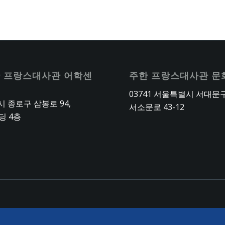
 프랑스대사관 어학센
주한 프랑스대사관 문
03741 서울특별시 서대문
 종로구 삼봉로 94,
서소문로 43-12
딩 4층