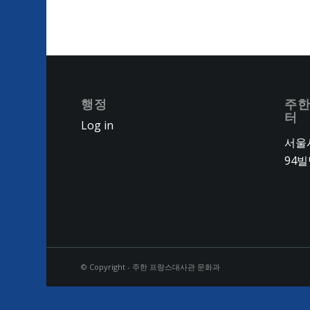
행정
주한
터
Log in
서울시
94빌
© Copyright - 주한 프랑스대사관 문화과