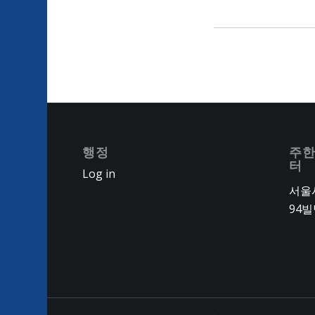
행정
주한
터
Log in
서울시
94빌