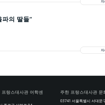
자
올파의 딸들”
자
 프랑스대사관 어학센
주한 프랑스대사관 문
03741 서울특별시 서대문