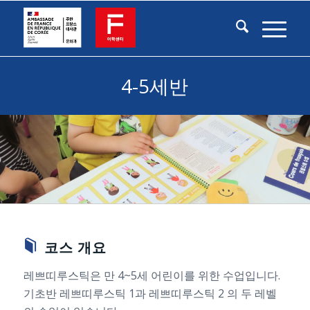
4-5세반
코스 개요
레쁘띠루스틱은 만 4~5세 어린이를 위한 수업입니다.
기초반 레쁘띠루스틱 1과 레쁘띠루스틱 2 의 두 레벨