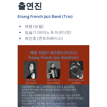
출연진
Eriung French Jazz Band (Trio)
애령 (보컬)
임슬기 (피아노 & 아코디언)
최민호 (콘트라베이스)