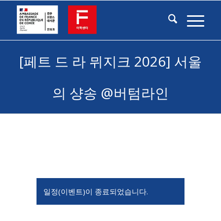
[페트 드 라 뮈지크 2026] 서울
의 샹송 @버텀라인
일정(이벤트)이 종료되었습니다.