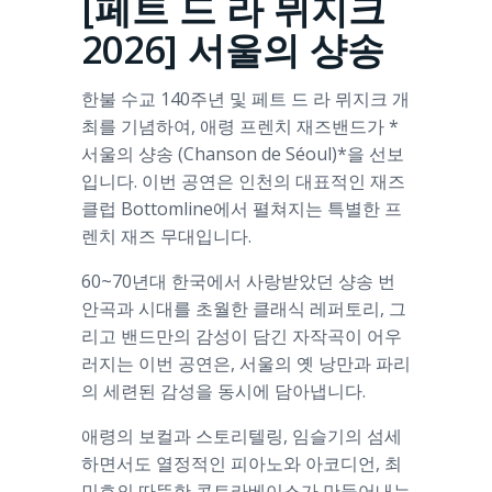
[페트 드 라 뮈지크
2026] 서울의 샹송
한불 수교 140주년 및 페트 드 라 뮈지크 개
최를 기념하여, 애령 프렌치 재즈밴드가 *
서울의 샹송 (Chanson de Séoul)*을 선보
입니다. 이번 공연은 인천의 대표적인 재즈
클럽 Bottomline에서 펼쳐지는 특별한 프
렌치 재즈 무대입니다.
60~70년대 한국에서 사랑받았던 샹송 번
안곡과 시대를 초월한 클래식 레퍼토리, 그
리고 밴드만의 감성이 담긴 자작곡이 어우
러지는 이번 공연은, 서울의 옛 낭만과 파리
의 세련된 감성을 동시에 담아냅니다.
애령의 보컬과 스토리텔링, 임슬기의 섬세
하면서도 열정적인 피아노와 아코디언, 최
민호의 따뜻한 콘트라베이스가 만들어내는