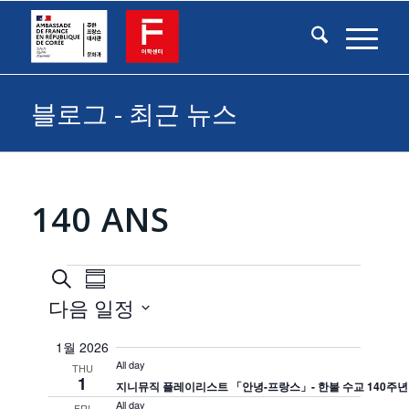
블로그 - 최근 뉴스
140 ANS
일
일
이
검
Summary
벤
정
색
다음 일정
정
트
하
표
뷰
Select
표
기
1월 2026
탐
검
date.
All day
THU
색
색
1
지니뮤직 플레이리스트 「안녕-프랑스」- 한불 수교 140주년
All day
FRI