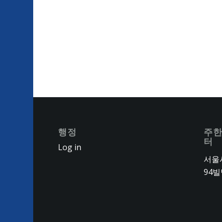
행정
주한
터
Log in
서울시
94빌