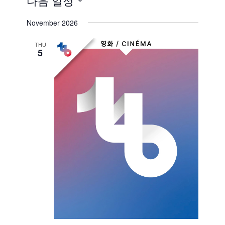
다음 일정
날
November 2026
짜
를
THU
5
선
택
합
니
다.