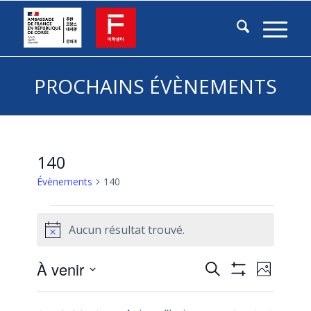
PROCHAINS ÉVÈNEMENTS
140
Évènements
140
Évènements
Aucun résultat trouvé.
Notice
Recherche
Naviga
À venir
Recherche
Photo
de
Montrer
et
Sélectionnez
vues
List
Les
navigation
la