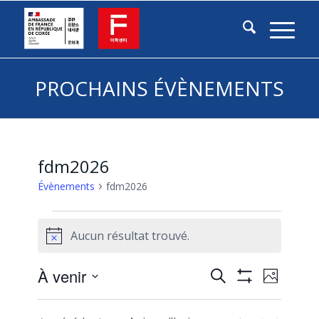
PROCHAINS ÉVÈNEMENTS
fdm2026
Évènements
fdm2026
Évènements
Aucun résultat trouvé.
Notice
Recherche
Naviga
À venir
Recherche
Photo
de
Montrer
et
Sélectionnez
vues
List
Les
navigation
la