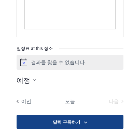
일정표 at this 장소
결과를 찾을 수 없습니다.
공
지
예정
날
짜
일정표
이전
오늘
다음
를
일정표
선
택
달력 구독하기
합
니