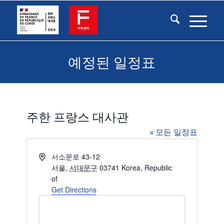
예정된 일정표
주한 프랑스 대사관
« 모든 일정표
Address
서소문로 43-12
서울
,
서대문구
03741
Korea, Republic
of
Get Directions