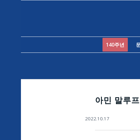
140주년
아민 말루프
2022.10.17