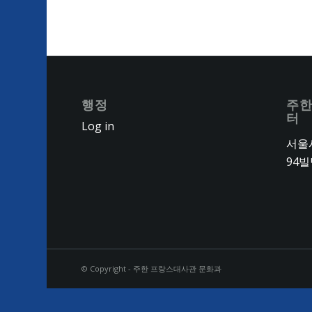
행정
주한
터
Log in
서울시
94빌
© Copyright - 주한 프랑스대사관 문화과