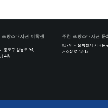
 프랑스대사관 어학센
주한 프랑스대사관 문
03741 서울특별시 서대문
 종로구 삼봉로 94,
서소문로 43-12
딩 4층