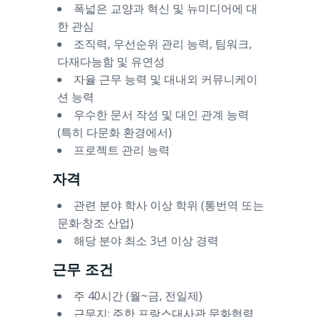
폭넓은 교양과 혁신 및 뉴미디어에 대
한 관심
조직력, 우선순위 관리 능력, 팀워크,
다재다능함 및 유연성
자율 근무 능력 및 대내외 커뮤니케이
션 능력
우수한 문서 작성 및 대인 관계 능력
(특히 다문화 환경에서)
프로젝트 관리 능력
자격
관련 분야 학사 이상 학위 (통번역 또는
문화·창조 산업)
해당 분야 최소 3년 이상 경력
근무 조건
주 40시간 (월~금, 전일제)
근무지: 주한 프랑스대사관 문화협력