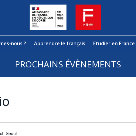
mes-nous ?
Apprendre le français
Etudier en France
PROCHAINS ÉVÈNEMENTS
io
ct, Seoul