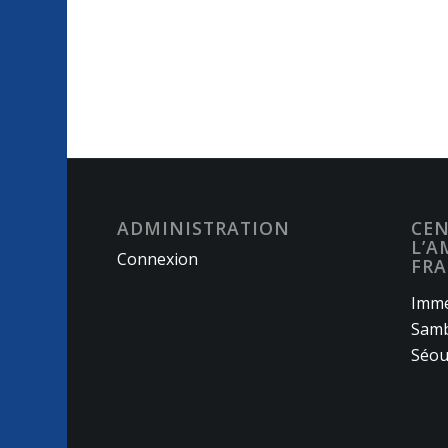
ADMINISTRATION
CEN
L’A
Connexion
FRA
Imme
Samb
Séou