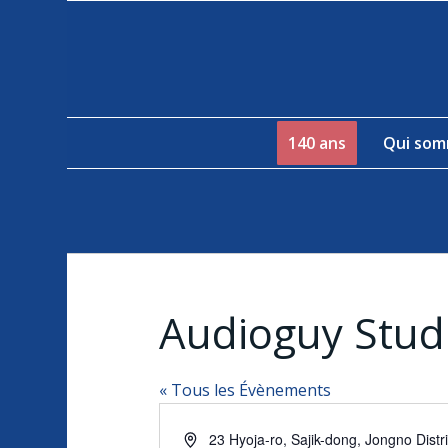
140 ans
Qui som
Audioguy Stud
« Tous les Évènements
Adresse
23 Hyoja-ro, Sajik-dong, Jongno Distri