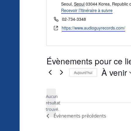
Seoul
,
Seoul
03044
Korea, Republic o
Recevoir l’Itinéraire à suivre
Téléphone
02-734-3348
Site
https://www.audioguyrecords.com/
web
Évènements pour ce li
À venir
Aujourd’hui
Sélectionnez
une
Aucun
date.
résultat
Notice
trouvé.
Évènements
précédents